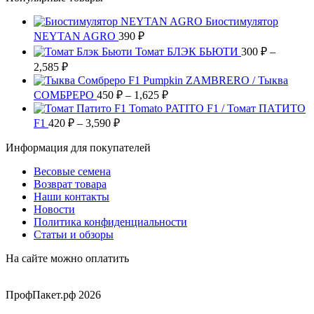
странице
можно
несколько
товара.
выбрать
Биостимулятор
вариаций.
на
NEYTAN AGRO
390
Опции
₽
странице
можно
Томат БЛЭК БЬЮТИ
300
₽
–
товара.
выбрать
Диапазон
2,585
₽
на
цен:
Pumpkin ZAMBRERO / Тыква
странице
300 ₽
Диапазон
СОМБРЕРО
450
₽
–
1,625
₽
товара.
–
цен:
Tomato PATITO F1 / Томат ПАТИТО
2,585 ₽
450 ₽
Диапазон
F1
420
₽
–
3,590
₽
цен:
–
Информация для покупателей
420 ₽
1,625 ₽
–
Весовые семена
3,590 ₽
Возврат товара
Наши контакты
Новости
Политика конфиденциальности
Статьи и обзоры
На сайте можно оплатить
ПрофПакет.рф 2026