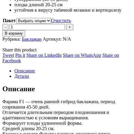
плоды длиной 20-25 см
устойчив к вирусу табачной мозаики и вертицилезу
Пакет
Очистить
Баклажан
ФАРАМА
В корзину
F1
Рубрика:
Баклажан
Артикул:
N/A
/
FARAMA
Share this product
F1
Share
Share
Share
Share
Tweet
Pin it
Share on LinkedIn
Share on WhatsApp
Share on
quantity
on
Share
on
on
on
Facebook
Twitter
on
Pinterest
LinkedIn
WhatsApp
Описание
Facebook
Детали
Описание
Фарама F1 — очень ранний гибрид баклажана, период
созревания 45-50 дней.
Отличается длительным периодом плодоношения и
адаптивностью к условиям выращивания.
Формирует плоды удлиненной формы.
Средней длины 20-25 см.
Кожица у плодов Фарамы плотная, красивого темно-