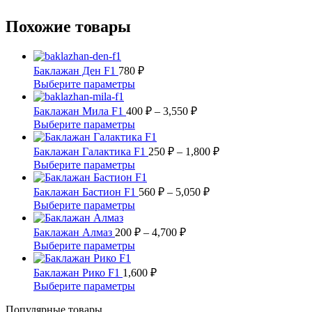
Похожие товары
Баклажан Ден F1
780
₽
Этот
Выберите параметры
товар
имеет
Диапазон
Баклажан Мила F1
400
₽
–
3,550
₽
несколько
цен:
Этот
Выберите параметры
вариаций.
400 ₽
товар
Опции
имеет
–
Диапазон
Баклажан Галактика F1
250
₽
–
1,800
₽
можно
несколько
цен:
3,550 ₽
Этот
Выберите параметры
выбрать
вариаций.
250 ₽
товар
на
Опции
имеет
Диапазон
–
Баклажан Бастион F1
560
₽
–
5,050
₽
странице
можно
несколько
цен:
1,800 ₽
Этот
Выберите параметры
товара.
выбрать
вариаций.
560 ₽
товар
на
Опции
имеет
Диапазон
–
Баклажан Алмаз
200
₽
–
4,700
₽
странице
можно
несколько
цен:
5,050 ₽
Этот
Выберите параметры
товара.
выбрать
вариаций.
200 ₽
товар
на
Опции
имеет
–
Баклажан Рико F1
1,600
₽
странице
можно
несколько
4,700 ₽
Этот
Выберите параметры
товара.
выбрать
вариаций.
товар
на
Опции
Популярные товары
имеет