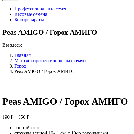
Профессиональные семена
Весовые семена
Биопрепараты
Peas AMIGO / Горох АМИГО
Вы здесь:
Главная
Магазин профессиональных семян
Горох
Peas AMIGO / Горох АМИГО
Peas AMIGO / Горох АМИГО
Диапазон
190
₽
–
850
₽
цен:
ранний сорт
190 ₽
стручки длиной 10-11 см, с 10-ю горошинами
–