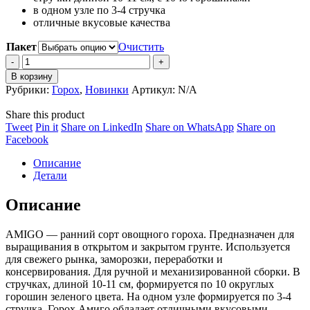
в одном узле по 3-4 стручка
850 ₽
отличные вкусовые качества
Пакет
Очистить
Peas
AMIGO
В корзину
/
Рубрики:
Горох
,
Новинки
Артикул:
N/A
Горох
АМИГО
Share this product
quantity
Share
Share
Share
Share
Tweet
Pin it
Share on LinkedIn
Share on WhatsApp
Share on
on
Share
on
on
on
Facebook
Twitter
on
Pinterest
LinkedIn
WhatsApp
Описание
Facebook
Детали
Описание
AMIGO — ранний сорт овощного гороха. Предназначен для
выращивания в открытом и закрытом грунте. Используется
для свежего рынка, заморозки, переработки и
консервирования. Для ручной и механизированной сборки. В
стручках, длиной 10-11 см, формируется по 10 округлых
горошин зеленого цвета. На одном узле формируется по 3-4
стручка. Горох Амиго обладает отличными вкусовыми