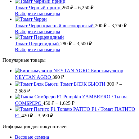
340 ₽
товар
странице
Опции
имеет
Диапазон
–
Томат Черный принц
260
₽
–
6,250
₽
товара.
можно
несколько
цен:
8,250 ₽
Этот
Выберите параметры
выбрать
вариаций.
260 ₽
товар
на
Опции
имеет
–
Диап
Томат Черри красный высокорослый
200
₽
–
3,750
₽
странице
можно
несколько
цен:
6,250 ₽
Этот
Выберите параметры
товара.
выбрать
вариаций.
200 ₽
товар
на
Опции
имеет
Диапазон
–
Томат Перцевидный
280
₽
–
3,500
₽
странице
можно
несколько
цен:
3,750
Этот
Выберите параметры
товара.
выбрать
вариаций.
280 ₽
товар
на
Опции
Популярные товары
имеет
–
странице
можно
несколько
3,500 ₽
товара.
выбрать
Биостимулятор
вариаций.
на
NEYTAN AGRO
390
Опции
₽
странице
можно
Томат БЛЭК БЬЮТИ
300
₽
–
товара.
выбрать
Диапазон
2,585
₽
на
цен:
Pumpkin ZAMBRERO / Тыква
странице
300 ₽
Диапазон
СОМБРЕРО
450
₽
–
1,625
₽
товара.
–
цен:
Tomato PATITO F1 / Томат ПАТИТО
2,585 ₽
450 ₽
Диапазон
F1
420
₽
–
3,590
₽
цен:
–
Информация для покупателей
420 ₽
1,625 ₽
–
Весовые семена
3,590 ₽