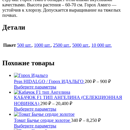
качествами. Высота растения – 60-70 см. Горох Амиго —
устойчив к хлорозу. Допускается выращивание на тяжелых
почвах.
Детали
Пакет
500 шт.
,
1000 шт.
,
2500 шт.
,
5000 шт.
,
10 000 шт.
Похожие товары
Диапазон
Peas HIDALGO / Горох ИДАЛЬГО
200
₽
–
900
₽
цен:
Этот
Выберите параметры
200 ₽
товар
имеет
–
КАБАЧОК F1 ТИП АНГЕЛИНА (СЕЛЕКЦИОННАЯ
несколько
Диапазон
900 ₽
НОВИНКА)
290
₽
–
20,400
₽
вариаций.
цен:
Этот
Выберите параметры
Опции
290 ₽
товар
можно
имеет
–
Диапазон
Томат Бычье сердце золотое
340
₽
–
8,250
₽
выбрать
несколько
цен:
20,400 ₽
Этот
Выберите параметры
на
вариаций.