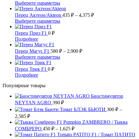
несколько
цен:
32,190 ₽
Этот
Выберите параметры
вариаций.
508 ₽
товар
Опции
имеет
Диапазон
–
Перец Актеон/Akteon
435
₽
–
4,375
₽
можно
несколько
цен:
30,740 ₽
Этот
Выберите параметры
выбрать
вариаций.
435 ₽
товар
на
Опции
имеет
–
Перец Приз F1
0
₽
странице
можно
несколько
4,375 ₽
Этот
Подробнее
товара.
выбрать
вариаций.
товар
на
Опции
имеет
Диапазон
Перец Магус F1
580
₽
–
2,900
₽
странице
можно
несколько
цен:
Этот
Выберите параметры
товара.
выбрать
вариаций.
580 ₽
товар
на
Опции
имеет
–
Перец Трик F1
0
₽
странице
можно
несколько
2,900 ₽
Этот
Подробнее
товара.
выбрать
вариаций.
товар
на
Опции
Популярные товары
имеет
странице
можно
несколько
товара.
выбрать
Биостимулятор
вариаций.
на
NEYTAN AGRO
Опции
390
₽
странице
можно
Томат БЛЭК БЬЮТИ
300
₽
–
товара.
выбрать
Диапазон
2,585
₽
на
цен:
Pumpkin ZAMBRERO / Тыква
странице
300 ₽
Диапазон
СОМБРЕРО
450
₽
–
1,625
₽
товара.
–
цен:
Tomato PATITO F1 / Томат ПАТИТО