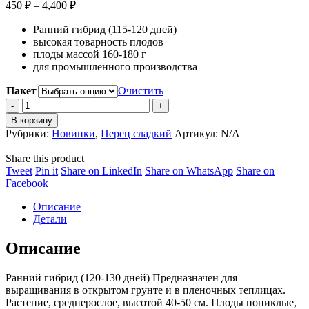
Диапазон
450
₽
–
4,400
₽
цен:
Ранний гибрид (115-120 дней)
450 ₽
высокая товарность плодов
–
плоды массой 160-180 г
4,400 ₽
для промышленного производства
Пакет
Очистить
Sweet
pepper
В корзину
RUMBA
Рубрики:
Новинки
,
Перец сладкий
Артикул:
N/A
F1
/
Share this product
Перец
Share
Share
Share
Share
Tweet
Pin it
Share on LinkedIn
Share on WhatsApp
Share on
РУМБА
on
Share
on
on
on
Facebook
F1
Twitter
on
Pinterest
LinkedIn
WhatsApp
quantity
Описание
Facebook
Детали
Описание
Ранний гибрид (120-130 дней) Предназначен для
выращивания в открытом грунте и в пленочных теплицах.
Растение, среднерослое, высотой 40-50 см. Плоды пониклые,