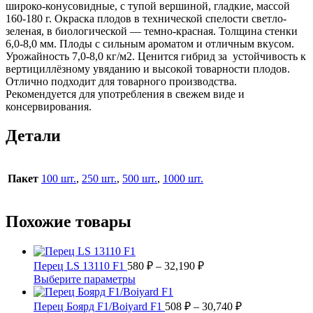
широко-конусовидные, с тупой вершиной, гладкие, массой
160-180 г. Окраска плодов в технической спелости светло-
зеленая, в биологической — темно-красная. Толщина стенки
6,0-8,0 мм. Плоды с сильным ароматом и отличным вкусом.
Урожайность 7,0-8,0 кг/м2. Ценится гибрид за устойчивость к
вертициллёзному увяданию и высокой товарности плодов.
Отлично подходит для товарного производства.
Рекомендуется для употребления в свежем виде и
консервирования.
Детали
Пакет
100 шт.
,
250 шт.
,
500 шт.
,
1000 шт.
Похожие товары
Диапазон
Перец LS 13110 F1
580
₽
–
32,190
₽
цен:
Этот
Выберите параметры
580 ₽
товар
имеет
–
Диапазон
Перец Боярд F1/Boiyard F1
508
₽
–
30,740
₽