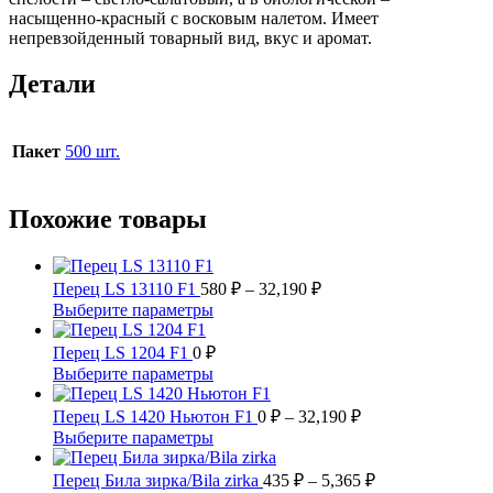
насыщенно-красный с восковым налетом. Имеет
непревзойденный товарный вид, вкус и аромат.
Детали
Пакет
500 шт.
Похожие товары
Диапазон
Перец LS 13110 F1
580
₽
–
32,190
₽
цен:
Этот
Выберите параметры
580 ₽
товар
имеет
–
Перец LS 1204 F1
0
₽
несколько
32,190 ₽
Этот
Выберите параметры
вариаций.
товар
Опции
имеет
Диапазон
Перец LS 1420 Ньютон F1
0
₽
–
32,190
₽
можно
несколько
цен:
Этот
Выберите параметры
выбрать
вариаций.
0 ₽
товар
на
Опции
имеет
–
Диапазон
Перец Била зирка/Bila zirka
435
₽
–
5,365
₽
странице
можно