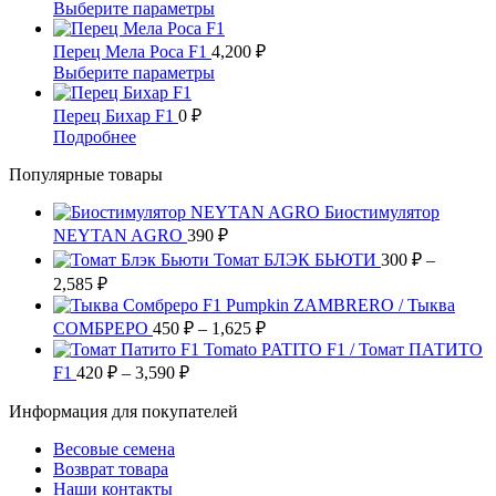
несколько
цен:
32,190 ₽
Этот
Выберите параметры
товара.
выбрать
вариаций.
435 ₽
товар
на
Опции
имеет
–
Перец Мела Роса F1
4,200
₽
странице
можно
несколько
5,365 ₽
Этот
Выберите параметры
товара.
выбрать
вариаций.
товар
на
Опции
имеет
Перец Бихар F1
0
₽
странице
можно
несколько
Этот
Подробнее
товара.
выбрать
вариаций.
товар
на
Опции
Популярные товары
имеет
странице
можно
несколько
товара.
выбрать
Биостимулятор
вариаций.
на
NEYTAN AGRO
Опции
390
₽
странице
можно
Томат БЛЭК БЬЮТИ
300
₽
–
товара.
выбрать
Диапазон
2,585
₽
на
цен:
Pumpkin ZAMBRERO / Тыква
странице
300 ₽
Диапазон
СОМБРЕРО
450
₽
–
1,625
₽
товара.
–
цен:
Tomato PATITO F1 / Томат ПАТИТО
2,585 ₽
450 ₽
Диапазон
F1
420
₽
–
3,590
₽
цен:
–
Информация для покупателей
420 ₽
1,625 ₽
–
Весовые семена
3,590 ₽
Возврат товара
Наши контакты