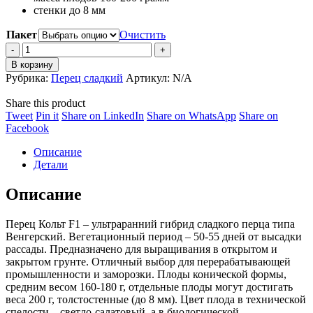
стенки до 8 мм
Пакет
Очистить
Перец
Кольт
В корзину
F1
Рубрика:
Перец сладкий
Артикул:
N/A
quantity
Share this product
Share
Share
Share
Share
Tweet
Pin it
Share on LinkedIn
Share on WhatsApp
Share on
on
Share
on
on
on
Facebook
Twitter
on
Pinterest
LinkedIn
WhatsApp
Описание
Facebook
Детали
Описание
Перец Кольт F1 – ультраранний гибрид сладкого перца типа
Венгерский. Вегетационный период – 50-55 дней от высадки
рассады. Предназначено для выращивания в открытом и
закрытом грунте. Отличный выбор для перерабатывающей
промышленности и заморозки. Плоды конической формы,
средним весом 160-180 г, отдельные плоды могут достигать
веса 200 г, толстостенные (до 8 мм). Цвет плода в технической
спелости – светло-салатовый, а в биологической –