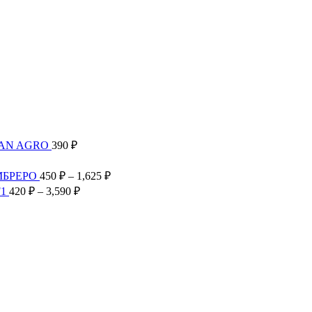
TAN AGRO
390
₽
Диапазон
цен:
Диапазон
МБРЕРО
450
₽
–
1,625
₽
300 ₽
цен:
Диапазон
F1
420
₽
–
3,590
₽
–
450 ₽
цен:
2,585 ₽
–
420 ₽
1,625 ₽
–
3,590 ₽