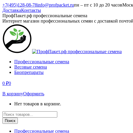
Перейти
+7(495)128-08-78
info@profpacket.ru
пн – пт с 10 до 20 часов
Моск
к
Доставка
Контакты
содержанию
Facebook
Одноклассники
Instagram
Вконтакте
Viber
Whatsapp
ПрофПакет.рф профессиональные семена
page
page
page
page
page
page
Интернет магазин профессиональных семян с доставкой почто
opens
opens
opens
opens
opens
opens
in
in
in
in
in
in
new
new
new
new
new
new
window
window
window
window
window
window
Профессиональные семена
Весовые семена
Биопрепараты
0
₽
0
В корзину
Оформить
Нет товаров в корзине.
Поиск
товаров
Поиск
Профессиональные семена