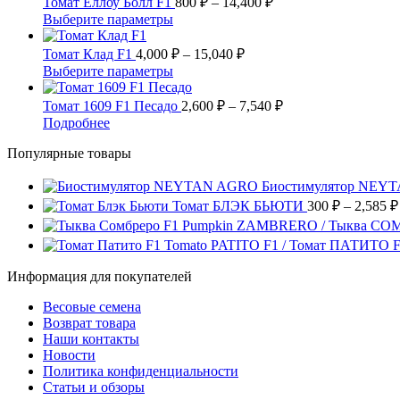
Томат Еллоу Болл F1
800
₽
–
14,400
₽
странице
можно
несколько
цен:
16,000 ₽
Этот
Выберите параметры
товара.
выбрать
вариаций.
800 ₽
товар
на
Опции
имеет
Диапазон
–
Томат Клад F1
4,000
₽
–
15,040
₽
странице
можно
несколько
цен:
14,400 ₽
Этот
Выберите параметры
товара.
выбрать
вариаций.
4,000 ₽
товар
на
Опции
имеет
–
Диапазон
Томат 1609 F1 Песадо
2,600
₽
–
7,540
₽
странице
можно
несколько
цен:
15,040 ₽
Этот
Подробнее
товара.
выбрать
вариаций.
2,600 ₽
товар
на
Опции
Популярные товары
имеет
–
странице
можно
несколько
7,540 ₽
товара.
выбрать
вариаций.
Биостимулятор NEY
на
Опции
Томат БЛЭК БЬЮТИ
300
₽
–
2,585
₽
странице
можно
Pumpkin ZAMBRERO / Тыква СО
товара.
выбрать
Tomato PATITO F1 / Томат ПАТИТО 
на
странице
Информация для покупателей
товара.
Весовые семена
Возврат товара
Наши контакты
Новости
Политика конфиденциальности
Статьи и обзоры