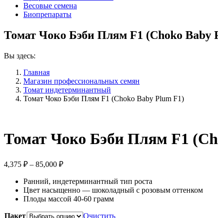
Весовые семена
Биопрепараты
Томат Чоко Бэби Плям F1 (Choko Baby 
Вы здесь:
Главная
Магазин профессиональных семян
Томат индетерминантный
Томат Чоко Бэби Плям F1 (Choko Baby Plum F1)
Томат Чоко Бэби Плям F1 (Ch
Диапазон
4,375
₽
–
85,000
₽
цен:
Ранний, индетерминантный тип роста
4,375 ₽
Цвет насыщенно — шоколадный с розовым оттенком
–
Плоды массой 40-60 грамм
85,000 ₽
Пакет
Очистить