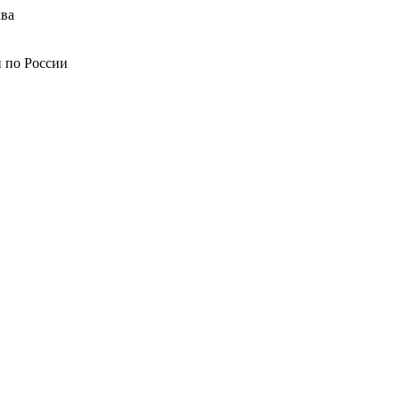
ва
й по России