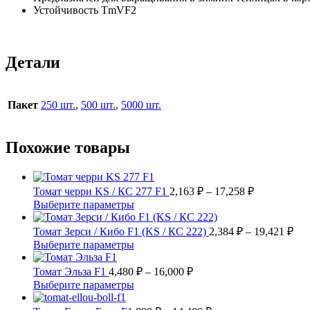
Устойчивость TmVF2
Детали
Пакет
250 шт.
,
500 шт.
,
5000 шт.
Похожие товары
Диапазон
Томат черри KS / КС 277 F1
2,163
₽
–
17,258
₽
цен:
Этот
Выберите параметры
2,163 ₽
товар
имеет
–
Диа
Томат Зерси / Кибо F1 (KS / КС 222)
2,384
₽
–
19,421
₽
несколько
цен
17,258 ₽
Этот
Выберите параметры
вариаций.
2,3
товар
Опции
имеет
Диапазон
–
Томат Эльза F1
4,480
₽
–
16,000
₽
можно
несколько
цен:
19,
Этот
Выберите параметры
выбрать
вариаций.
4,480 ₽
товар
на
Опции
имеет
–
Диапазон