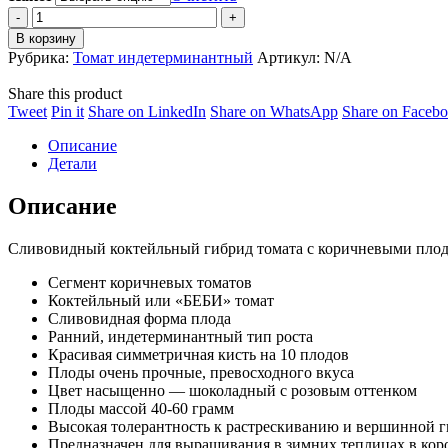
Томат
Чоко
В корзину
Бэби
Рубрика:
Томат индетерминантный
Артикул:
N/A
Плям
F1
Share this product
(Choko
Share
Share
Share
Share
Tweet
Pin it
Share on LinkedIn
Share on WhatsApp
Share on Faceb
Baby
on
on
on
on
Plum
Описание
Twitter
Pinterest
LinkedIn
WhatsApp
F1)
Детали
quantity
Описание
Сливовидный коктейльный гибрид томата с коричневыми плод
Сегмент коричневых томатов
Коктейльный или «БЕБИ» томат
Cливовидная форма плода
Ранний, индетерминантный тип роста
Красивая симметричная кисть на 10 плодов
Плоды очень прочные, превосходного вкуса
Цвет насыщенно — шоколадный с розовым оттенком
Плоды массой 40-60 грамм
Высокая толерантность к растрескиванию и вершинной 
Предназначен для выращивания в зимних теплицах в кор