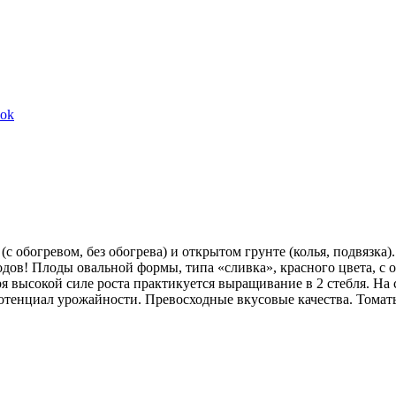
Share
ook
on
Facebook
обогревом, без обогрева) и открытом грунте (колья, подвязка).
 плодов! Плоды овальной формы, типа «сливка», красного цвета,
 высокой силе роста практикуется выращивание в 2 стебля. На с
ий потенциал урожайности. Превосходные вкусовые качества. Тома