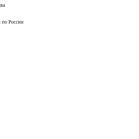
ва
й по России