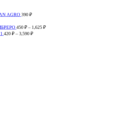
TAN AGRO
390
₽
Диапазон
цен:
Диапазон
МБРЕРО
450
₽
–
1,625
₽
300 ₽
цен:
Диапазон
F1
420
₽
–
3,590
₽
–
450 ₽
цен:
2,585 ₽
–
420 ₽
1,625 ₽
–
3,590 ₽