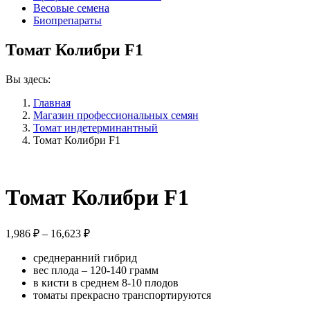
Весовые семена
Биопрепараты
Томат Колибри F1
Вы здесь:
Главная
Магазин профессиональных семян
Томат индетерминантный
Томат Колибри F1
Томат Колибри F1
Диапазон
1,986
₽
–
16,623
₽
цен:
среднеранний гибрид
1,986 ₽
вес плода – 120-140 грамм
–
в кисти в среднем 8-10 плодов
16,623 ₽
томаты прекрасно транспортируются