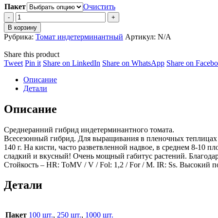
Пакет
Очистить
Томат
Колибри
В корзину
F1
Рубрика:
Томат индетерминантный
Артикул:
N/A
quantity
Share this product
Share
Share
Share
Share
Tweet
Pin it
Share on LinkedIn
Share on WhatsApp
Share on Faceb
on
on
on
on
Описание
Twitter
Pinterest
LinkedIn
WhatsApp
Детали
Описание
Среднеранний гибрид индетерминантного томата.
Всесезонный гибрид. Для выращивания в пленочных теплицах (с 
140 г. На кисти, часто разветвленной надвое, в среднем 8-10
сладкий и вкусный! Очень мощный габитус растений. Благодаря
Стойкость – HR: ToMV / V / Fol: 1,2 / For / M. IR: Ss. Высок
Детали
Пакет
100 шт.
,
250 шт.
,
1000 шт.