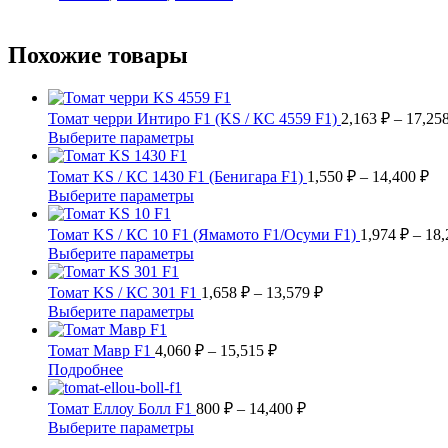
Похожие товары
Томат черри Интиро F1 (KS / КС 4559 F1)
2,163
₽
–
17,25
Этот
Выберите параметры
товар
имеет
Ди
Томат KS / КС 1430 F1 (Бенигара F1)
1,550
₽
–
14,400
₽
несколько
це
Этот
Выберите параметры
вариаций.
1,
товар
Опции
имеет
–
Томат KS / КС 10 F1 (Ямамото F1/Осуми F1)
1,974
₽
–
18
можно
несколько
14
Этот
Выберите параметры
выбрать
вариаций.
товар
на
Опции
имеет
Диапазон
Томат KS / КС 301 F1
1,658
₽
–
13,579
₽
странице
можно
несколько
цен:
Этот
Выберите параметры
товара.
выбрать
вариаций.
1,658 ₽
товар
на
Опции
имеет
Диапазон
–
Томат Мавр F1
4,060
₽
–
15,515
₽
странице
можно
несколько
цен:
13,579 ₽
Этот
Подробнее
товара.
выбрать
вариаций.
4,060 ₽
товар
на
Опции
имеет
–
Диапазон
Томат Еллоу Болл F1
800
₽
–
14,400
₽
странице
можно
несколько
цен:
15,515 ₽
Этот
Выберите параметры
товара.
выбрать
вариаций.
800 ₽
товар