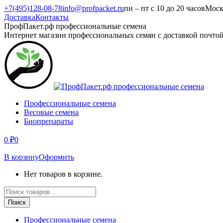
Перейти
+7(495)128-08-78
info@profpacket.ru
пн – пт с 10 до 20 часов
Моск
к
Доставка
Контакты
содержанию
Facebook
Одноклассники
Instagram
Вконтакте
Viber
Whatsapp
ПрофПакет.рф профессиональные семена
page
page
page
page
page
page
Интернет магазин профессиональных семян с доставкой почто
opens
opens
opens
opens
opens
opens
in
in
in
in
in
in
new
new
new
new
new
new
window
window
window
window
window
window
Профессиональные семена
Весовые семена
Биопрепараты
0
₽
0
В корзину
Оформить
Нет товаров в корзине.
Поиск
товаров
Поиск
Профессиональные семена