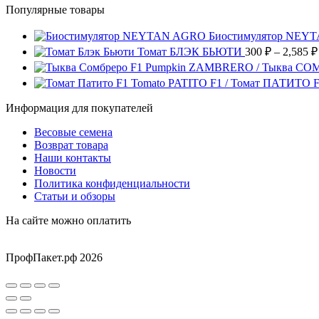
на
Опции
Популярные товары
имеет
–
странице
можно
несколько
14,400 ₽
товара.
выбрать
вариаций.
Биостимулятор NEY
на
Опции
Томат БЛЭК БЬЮТИ
300
₽
–
2,585
₽
странице
можно
Pumpkin ZAMBRERO / Тыква СО
товара.
выбрать
Tomato PATITO F1 / Томат ПАТИТО 
на
странице
Информация для покупателей
товара.
Весовые семена
Возврат товара
Наши контакты
Новости
Политика конфиденциальности
Статьи и обзоры
На сайте можно оплатить
ПрофПакет.рф 2026
Вверх