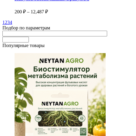
несколько
вариаций.
Диапазон
200
₽
–
12,487
₽
Опции
цен:
можно
1
2
3
4
200 ₽
выбрать
Подбор по параметрам
–
на
12,487 ₽
странице
товара.
Популярные товары