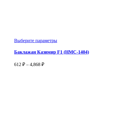
Этот
Выберите параметры
товар
имеет
Баклажан Казимир F1 (НМС-1404)
несколько
вариаций.
Диапазон
612
₽
–
4,868
₽
Опции
цен:
можно
612 ₽
выбрать
–
на
4,868 ₽
странице
товара.