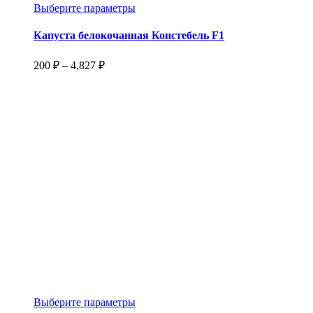
Этот
Выберите параметры
товар
имеет
Капуста белокочанная Констебель F1
несколько
вариаций.
Диапазон
200
₽
–
4,827
₽
Опции
цен:
можно
200 ₽
выбрать
–
на
4,827 ₽
странице
товара.
Этот
Выберите параметры