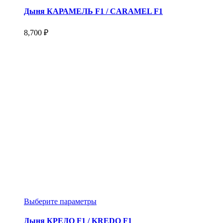
имеет
несколько
Дыня КАРАМЕЛЬ F1 / CARAMEL F1
вариаций.
Опции
8,700
₽
можно
выбрать
на
странице
товара.
Этот
Выберите параметры
товар
имеет
Дыня КРЕДО F1 / KREDO F1