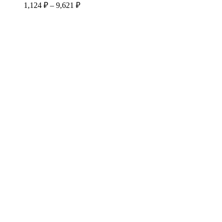
Диапазон
1,124
₽
–
9,621
₽
Опции
цен:
можно
1,124 ₽
выбрать
–
на
9,621 ₽
странице
товара.