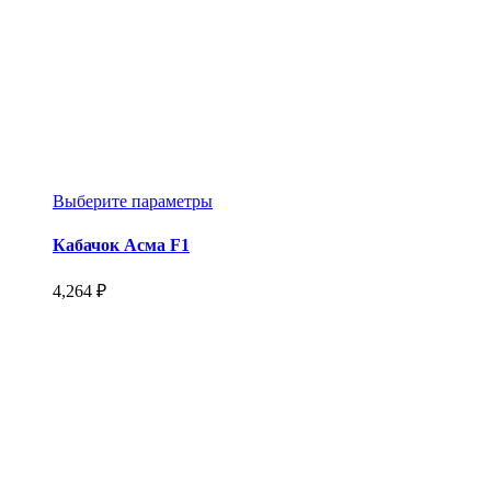
Этот
Выберите параметры
товар
имеет
Кабачок Асма F1
несколько
вариаций.
4,264
₽
Опции
можно
выбрать
на
странице
товара.