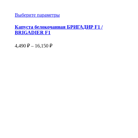
Этот
Выберите параметры
товар
имеет
Капуста белокочанная БРИГАДИР F1 /
несколько
BRIGADIER F1
вариаций.
Опции
Диапазон
4,490
₽
–
16,150
₽
можно
цен:
выбрать
4,490 ₽
на
–
странице
16,150 ₽
товара.