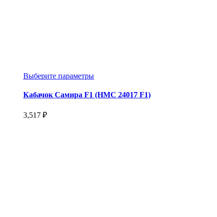
Этот
Выберите параметры
товар
имеет
Кабачок Самира F1 (НМС 24017 F1)
несколько
вариаций.
3,517
₽
Опции
можно
выбрать
на
странице
товара.