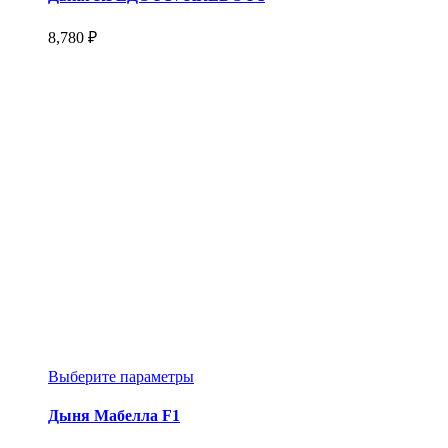
несколько
вариаций.
8,780
₽
Опции
можно
выбрать
на
странице
товара.
Этот
Выберите параметры
товар
имеет
Дыня Мабелла F1
несколько
вариаций.