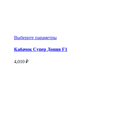
Этот
Выберите параметры
товар
имеет
Кабачок Супер Дония F1
несколько
вариаций.
4,010
₽
Опции
можно
выбрать
на
странице
товара.