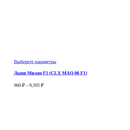
Этот
Выберите параметры
товар
имеет
Дыня Милан F1 (CLX MAQ 08 F1)
несколько
вариаций.
Диапазон
960
₽
–
9,595
₽
Опции
цен:
можно
960 ₽
выбрать
–
на
9,595 ₽
странице
товара.