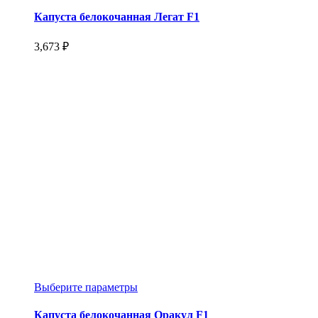
товар
имеет
Капуста белокочанная Легат F1
несколько
вариаций.
3,673
₽
Опции
можно
выбрать
на
странице
товара.
Этот
Выберите параметры
товар
имеет
Капуста белокочанная Оракул F1