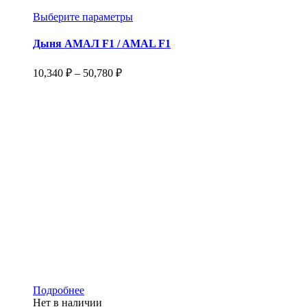
Этот
Выберите параметры
товар
имеет
Дыня АМАЛ F1 / AMAL F1
несколько
вариаций.
Диапазон
10,340
₽
–
50,780
₽
Опции
цен:
можно
10,340 ₽
выбрать
–
на
50,780 ₽
странице
товара.
Этот
Подробнее
товар
Нет в наличии