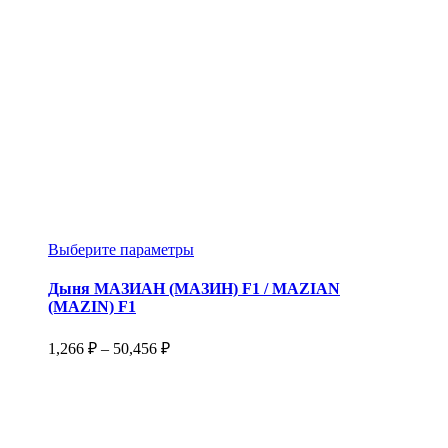
Этот
Выберите параметры
товар
имеет
Дыня МАЗИАН (МАЗИН) F1 / MAZIAN
несколько
(MAZIN) F1
вариаций.
Опции
Диапазон
1,266
₽
–
50,456
₽
можно
цен:
выбрать
1,266 ₽
на
–
странице
50,456 ₽
товара.