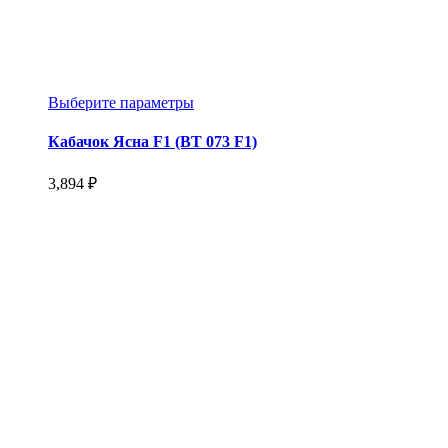
Этот
Выберите параметры
товар
имеет
Кабачок Ясна F1 (ВТ 073 F1)
несколько
вариаций.
3,894
₽
Опции
можно
выбрать
на
странице
товара.