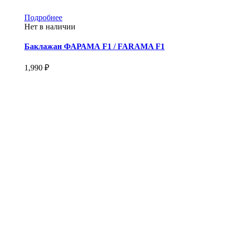
Этот
Подробнее
товар
Нет в наличии
имеет
несколько
Баклажан ФАРАМА F1 / FARAMA F1
вариаций.
Опции
1,990
₽
можно
выбрать
на
странице
товара.