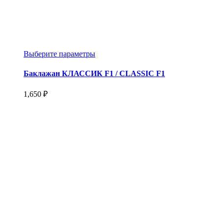
Этот
Выберите параметры
товар
имеет
Баклажан КЛАССИК F1 / CLASSIC F1
несколько
вариаций.
1,650
₽
Опции
можно
выбрать
на
странице
товара.