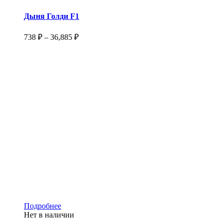
имеет
несколько
Дыня Голди F1
вариаций.
Опции
Диапазон
738
₽
–
36,885
₽
можно
цен:
выбрать
738 ₽
на
–
странице
36,885 ₽
товара.
Этот
Подробнее
товар
Нет в наличии