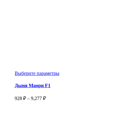
Этот
Выберите параметры
товар
имеет
Дыня Маори F1
несколько
вариаций.
Диапазон
928
₽
–
9,277
₽
Опции
цен:
можно
928 ₽
выбрать
–
на
9,277 ₽
странице
товара.