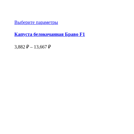
Этот
Выберите параметры
товар
имеет
Капуста белокочанная Браво F1
несколько
вариаций.
Диапазон
3,882
₽
–
13,667
₽
Опции
цен:
можно
3,882 ₽
выбрать
–
на
13,667 ₽
странице
товара.