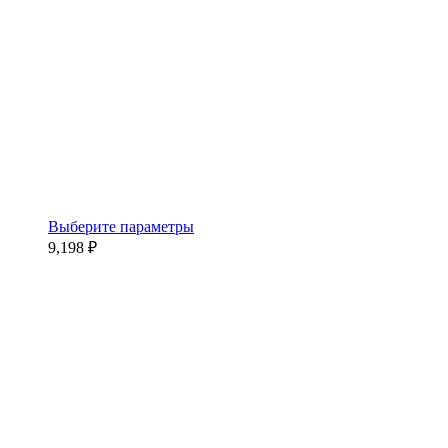
Этот
Выберите параметры
товар
9,198
₽
имеет
несколько
вариаций.
Опции
можно
выбрать
на
странице
товара.