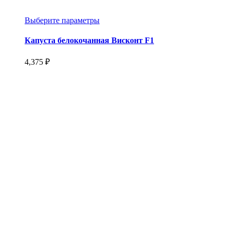
Этот
Выберите параметры
товар
имеет
Капуста белокочанная Висконт F1
несколько
вариаций.
4,375
₽
Опции
можно
выбрать
на
странице
товара.