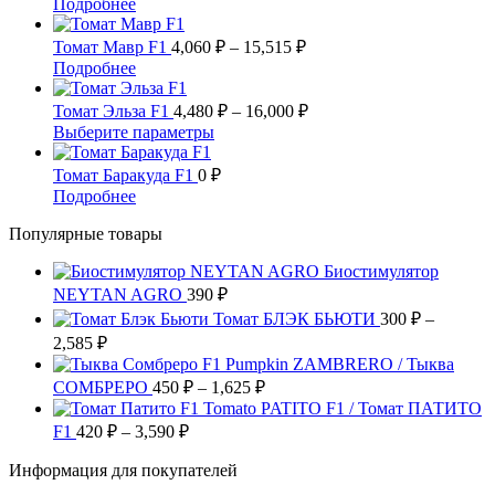
8,550 ₽
Этот
Подробнее
выбрать
вариаций.
товар
на
Опции
имеет
Диапазон
Томат Мавр F1
4,060
₽
–
15,515
₽
странице
можно
несколько
цен:
Этот
Подробнее
товара.
выбрать
вариаций.
4,060 ₽
товар
на
Опции
имеет
–
Диапазон
Томат Эльза F1
4,480
₽
–
16,000
₽
странице
можно
несколько
цен:
15,515 ₽
Этот
Выберите параметры
товара.
выбрать
вариаций.
4,480 ₽
товар
на
Опции
имеет
–
Томат Баракуда F1
0
₽
странице
можно
несколько
16,000 ₽
Этот
Подробнее
товара.
выбрать
вариаций.
товар
на
Опции
Популярные товары
имеет
странице
можно
несколько
товара.
выбрать
Биостимулятор
вариаций.
на
NEYTAN AGRO
Опции
390
₽
странице
можно
Томат БЛЭК БЬЮТИ
300
₽
–
товара.
выбрать
Диапазон
2,585
₽
на
цен:
Pumpkin ZAMBRERO / Тыква
странице
300 ₽
Диапазон
СОМБРЕРО
450
₽
–
1,625
₽
товара.
–
цен:
Tomato PATITO F1 / Томат ПАТИТО
2,585 ₽
450 ₽
Диапазон
F1
420
₽
–
3,590
₽
цен:
–
Информация для покупателей
420 ₽
1,625 ₽
–