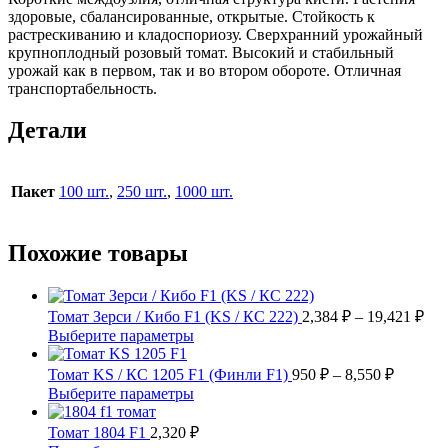
здоровые, сбалансированные, открытые. Стойкость к
растрескиванию и кладоспориозу. Сверхранний урожайный
крупноплодный розовый томат. Высокий и стабильный
урожай как в первом, так и во втором обороте. Отличная
транспортабельность.
Детали
Пакет
100 шт.
,
250 шт.
,
1000 шт.
Похожие товары
Диа
Томат Зерси / Кибо F1 (KS / КС 222)
2,384
₽
–
19,421
₽
цен
Этот
Выберите параметры
2,3
товар
имеет
Диапаз
–
Томат KS / КС 1205 F1 (Финли F1)
950
₽
–
8,550
₽
несколько
цен:
19,
Этот
Выберите параметры
вариаций.
950 ₽
товар
Опции
имеет
–
Томат 1804 F1
2,320
₽
можно
несколько