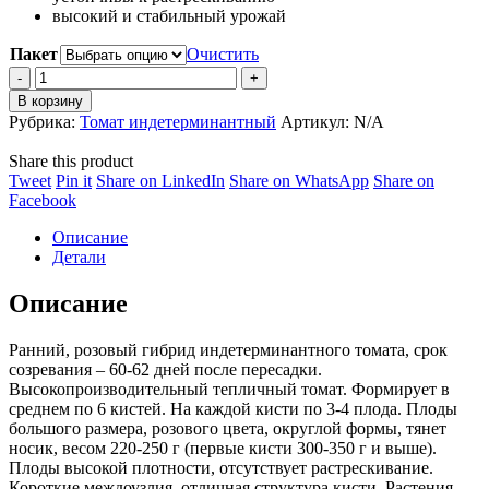
14,622 ₽
высокий и стабильный урожай
Пакет
Очистить
Томат
Панамера
В корзину
F1
Рубрика:
Томат индетерминантный
Артикул:
N/A
quantity
Share this product
Share
Share
Share
Share
Tweet
Pin it
Share on LinkedIn
Share on WhatsApp
Share on
on
Share
on
on
on
Facebook
Twitter
on
Pinterest
LinkedIn
WhatsApp
Описание
Facebook
Детали
Описание
Ранний, розовый гибрид индетерминантного томата, срок
созревания – 60-62 дней после пересадки.
Высокопроизводительный тепличный томат. Формирует в
среднем по 6 кистей. На каждой кисти по 3-4 плода. Плоды
большого размера, розового цвета, округлой формы, тянет
носик, весом 220-250 г (первые кисти 300-350 г и выше).
Плоды высокой плотности, отсутствует растрескивание.
Короткие междоузлия, отличная структура кисти. Растения