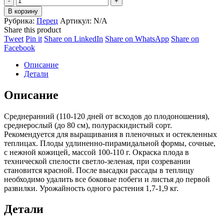
Нежность
В корзину
quantity
Рубрика:
Перец
Артикул:
N/A
Share this product
Share
Share
Share
Share
Tweet
Pin it
Share on LinkedIn
Share on WhatsApp
Share on
on
Share
on
on
on
Facebook
Twitter
on
Pinterest
LinkedIn
WhatsApp
Описание
Facebook
Детали
Описание
Среднеранний (110-120 дней от всходов до плодоношения),
среднерослый (до 80 см), полураскидистый сорт.
Рекомендуется для выращивания в пленочных и остекленных
теплицах. Плоды удлиненно-пирамидальной формы, сочные,
с нежной кожицей, массой 100-110 г. Окраска плода в
технической спелости светло-зеленая, при созревании
становится красной. После высадки рассады в теплицу
необходимо удалить все боковые побеги и листья до первой
развилки. Урожайность одного растения 1,7-1,9 кг.
Детали