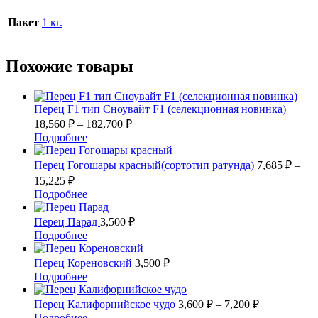
Пакет
1 кг.
Похожие товары
Перец F1 тип Сноувайт F1 (селекционная новинка)
Диапазон
18,560
₽
–
182,700
₽
цен:
Этот
Подробнее
18,560 ₽
товар
имеет
–
Перец Гогошары красный(сортотип ратунда)
7,685
₽
–
несколько
182,700 ₽
Диапазон
15,225
₽
вариаций.
цен:
Этот
Подробнее
Опции
7,685 ₽
товар
можно
–
имеет
Перец Парад
3,500
₽
выбрать
несколько
15,225 ₽
Этот
Подробнее
на
вариаций.
товар
странице
Опции
имеет
Перец Кореновский
3,500
₽
товара.
можно
несколько
Этот
Подробнее
выбрать
вариаций.
товар
на
Опции
имеет
Диапазон
Перец Калифорнийское чудо
3,600
₽
–
7,200
₽
странице
можно
несколько
цен:
Этот
Подробнее