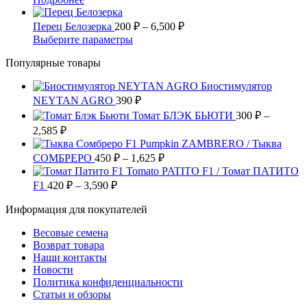
товара.
выбрать
вариаций.
3,600 ₽
товар
на
Опции
имеет
Диапазон
–
Перец Белозерка
200
₽
–
6,500
₽
странице
можно
несколько
цен:
7,200 ₽
Этот
Выберите параметры
товара.
выбрать
вариаций.
200 ₽
товар
на
Опции
Популярные товары
имеет
–
странице
можно
несколько
6,500 ₽
товара.
выбрать
Биостимулятор
вариаций.
на
NEYTAN AGRO
390
Опции
₽
странице
можно
Томат БЛЭК БЬЮТИ
300
₽
–
товара.
выбрать
Диапазон
2,585
₽
на
цен:
Pumpkin ZAMBRERO / Тыква
странице
300 ₽
Диапазон
СОМБРЕРО
450
₽
–
1,625
₽
товара.
–
цен:
Tomato PATITO F1 / Томат ПАТИТО
2,585 ₽
450 ₽
Диапазон
F1
420
₽
–
3,590
₽
цен:
–
Информация для покупателей
420 ₽
1,625 ₽
–
Весовые семена
3,590 ₽
Возврат товара
Наши контакты
Новости
Политика конфиденциальности
Статьи и обзоры