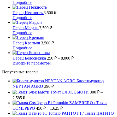
несколько
цен:
7,200 ₽
Этот
Подробнее
вариаций.
1,800 ₽
товар
Опции
имеет
–
Перец Нежность
3,500
₽
можно
несколько
7,200 ₽
Этот
Подробнее
выбрать
вариаций.
товар
на
Опции
имеет
Перец Медаль
3,500
₽
странице
можно
несколько
Этот
Подробнее
товара.
выбрать
вариаций.
товар
на
Опции
имеет
Перец Крепыш
3,500
₽
странице
можно
несколько
Этот
Подробнее
товара.
выбрать
вариаций.
товар
на
Опции
имеет
Диапазон
Перец Белоснежка
250
₽
–
8,000
₽
странице
можно
несколько
цен:
Этот
Выберите параметры
товара.
выбрать
вариаций.
250 ₽
товар
на
Опции
Популярные товары
имеет
–
странице
можно
несколько
8,000 ₽
товара.
выбрать
Биостимулятор
вариаций.
на
NEYTAN AGRO
390
Опции
₽
странице
можно
Томат БЛЭК БЬЮТИ
300
₽
–
товара.
выбрать
Диапазон
2,585
₽
на
цен:
Pumpkin ZAMBRERO / Тыква
странице
300 ₽
Диапазон
СОМБРЕРО
450
₽
–
1,625
₽
товара.
–
цен:
Tomato PATITO F1 / Томат ПАТИТО