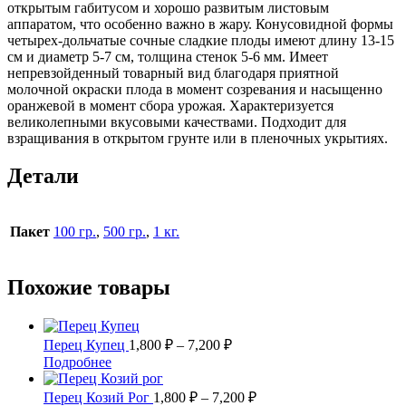
открытым габитусом и хорошо развитым листовым
аппаратом, что особенно важно в жару. Конусовидной формы
четырех-дольчатые сочные сладкие плоды имеют длину 13-15
см и диаметр 5-7 см, толщина стенок 5-6 мм. Имеет
непревзойденный товарный вид благодаря приятной
молочной окраски плода в момент созревания и насыщенно
оранжевой в момент сбора урожая. Характеризуется
великолепными вкусовыми качествами. Подходит для
взращивания в открытом грунте или в пленочных укрытиях.
Детали
Пакет
100 гр.
,
500 гр.
,
1 кг.
Похожие товары
Диапазон
Перец Купец
1,800
₽
–
7,200
₽
цен:
Этот
Подробнее
1,800 ₽
товар
имеет
–
Диапазон
Перец Козий Рог
1,800
₽
–
7,200
₽