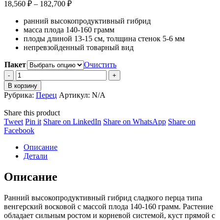
Диапазон
18,560
₽
–
182,700
₽
цен:
ранний высокопродуктивный гибрид
18,560 ₽
масса плода 140-160 грамм
–
плоды длиной 13-15 см, толщина стенок 5-6 мм
182,700 ₽
непревзойденный товарный вид
Пакет
Очистить
Перец
F1
В корзину
тип
Рубрика:
Перец
Артикул:
N/A
Сноувайт
F1
Share this product
(селекционная
Share
Share
Share
Share
Tweet
Pin it
Share on LinkedIn
Share on WhatsApp
Share on
новинка)
on
Share
on
on
on
Facebook
quantity
Twitter
on
Pinterest
LinkedIn
WhatsApp
Описание
Facebook
Детали
Описание
Ранний высокопродуктивный гибрид сладкого перца типа
венгерский восковой с массой плода 140-160 грамм. Растение
обладает сильным ростом и корневой системой, куст прямой с