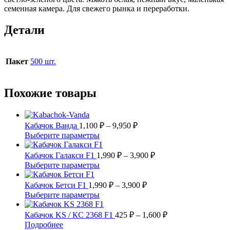
семенная камера. Для свежего рынка и переработки.
Детали
Пакет
500 шт.
Похожие товары
Диапазон
Кабачок Ванда
1,100
₽
–
9,950
₽
цен:
Этот
Выберите параметры
1,100 ₽
товар
имеет
–
Диапазон
Кабачок Галакси F1
1,990
₽
–
3,900
₽
несколько
цен:
9,950 ₽
Этот
Выберите параметры
вариаций.
1,990 ₽
товар
Опции
имеет
Диапазон
–
Кабачок Бетси F1
1,990
₽
–
3,900
₽
можно
несколько
цен:
3,900 ₽
Этот
Выберите параметры
выбрать
вариаций.
1,990 ₽
товар
на
Опции
имеет
–
Диапазон
Кабачок KS / КС 2368 F1
425
₽
–
1,600
₽
странице
можно
несколько
цен:
3,900 ₽
Этот
Подробнее
товара.
выбрать