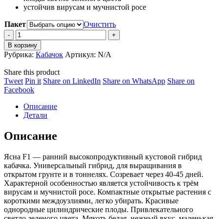
устойчив вирусам и мучнистой росе
Пакет
Очистить
Кабачок
Ясна
В корзину
F1
Рубрика:
Кабачок
Артикул:
N/A
(ВТ
073
Share this product
F1)
Share
Share
Share
Share
Tweet
Pin it
Share on LinkedIn
Share on WhatsApp
Share on
quantity
on
Share
on
on
on
Facebook
Twitter
on
Pinterest
LinkedIn
WhatsApp
Описание
Facebook
Детали
Описание
Ясна F1 — ранний высокопродуктивный кустовой гибрид
кабачка. Универсальный гибрид, для выращивания в
открытом грунте и в тоннелях. Созревает через 40-45 дней.
Характерной особенностью является устойчивость к трём
вирусам и мучнистой росе. Компактные открытые растения с
короткими междоузлиями, легко убирать. Красивые
однородные цилиндрические плоды. Привлекательного
светло-зеленого цвета. Мякоть белая, нежный вкус, маленькая