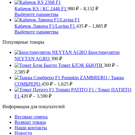
вариаций.
425 ₽
товар
на
Опции
имеет
–
Диапазон
Кабачок KS / КС 2446 F1
980
₽
–
8,132
₽
странице
можно
несколько
цен:
1,600 ₽
Этот
Выберите параметры
товара.
выбрать
вариаций.
980 ₽
товар
на
Опции
имеет
–
Диапазон
Кабачок Лавина F1/Lavina F1
435
₽
–
1,885
₽
странице
можно
несколько
цен:
8,132 ₽
Этот
Выберите параметры
товара.
выбрать
вариаций.
435 ₽
товар
на
Опции
Популярные товары
имеет
–
странице
можно
несколько
1,885 ₽
товара.
выбрать
Биостимулятор
вариаций.
на
NEYTAN AGRO
390
Опции
₽
странице
можно
Томат БЛЭК БЬЮТИ
300
₽
–
товара.
выбрать
Диапазон
2,585
₽
на
цен:
Pumpkin ZAMBRERO / Тыква
странице
300 ₽
Диапазон
СОМБРЕРО
450
₽
–
1,625
₽
товара.
–
цен:
Tomato PATITO F1 / Томат ПАТИТО
2,585 ₽
450 ₽
Диапазон
F1
420
₽
–
3,590
₽
цен:
–
Информация для покупателей
420 ₽
1,625 ₽
–
Весовые семена
3,590 ₽
Возврат товара
Наши контакты
Новости