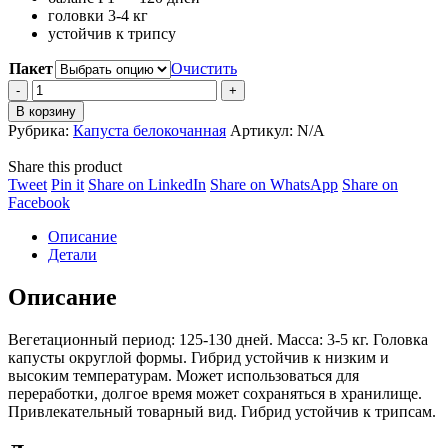
головки 3-4 кг
–
устойчив к трипсу
24,800 ₽
Пакет
Очистить
Капуста
белокочанная
В корзину
Баланс
Рубрика:
Капуста белокочанная
Артикул:
N/A
F1
quantity
Share this product
Share
Share
Share
Share
Tweet
Pin it
Share on LinkedIn
Share on WhatsApp
Share on
on
Share
on
on
on
Facebook
Twitter
on
Pinterest
LinkedIn
WhatsApp
Описание
Facebook
Детали
Описание
Вегетационный период: 125-130 дней. Масса: 3-5 кг. Головка
капусты округлой формы. Гибрид устойчив к низким и
высоким температурам. Может использоваться для
переработки, долгое время может сохраняться в хранилище.
Привлекательный товарный вид. Гибрид устойчив к трипсам.