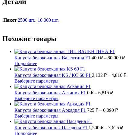
Детали
Пакет
2500 шт.
,
10 000 шт.
Похожие товары
Диап
Капуста белокочанная Валентина F1
400
₽
–
80,000
₽
цен:
Этот
Подробнее
400 
товар
имеет
–
Диа
Капуста белокочанная KS / КС 60 F1
2,132
₽
–
4,816
₽
несколько
цен:
80,0
Этот
Выберите параметры
вариаций.
2,13
товар
Опции
имеет
Диапазон
–
Капуста белокочанная Аскания F1
0
₽
–
6,815
₽
можно
несколько
цен:
4,81
Этот
Выберите параметры
выбрать
вариаций.
0 ₽
товар
на
Опции
имеет
–
Диапазо
Капуста белокочанная Аркадия F1
725
₽
–
6,090
₽
странице
можно
несколько
цен:
6,815 ₽
Этот
Выберите параметры
товара.
выбрать
вариаций.
725 ₽
товар
на
Опции
имеет
–
Диап
Капуста белокочанная Пасадена F1
1,500
₽
–
3,625
₽
странице
можно
несколько
цен:
6,090 ₽
Этот
Подробнее
товара.