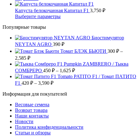
выбрать
вариаций.
1,500
товар
на
Опции
имеет
–
Капуста белокочанная Капитал F1
3,750
₽
странице
можно
несколько
3,625
Этот
Выберите параметры
товара.
выбрать
вариаций.
товар
на
Опции
Популярные товары
имеет
странице
можно
несколько
товара.
выбрать
Биостимулятор
вариаций.
на
NEYTAN AGRO
390
Опции
₽
странице
можно
Томат БЛЭК БЬЮТИ
300
₽
–
товара.
выбрать
Диапазон
2,585
₽
на
цен:
Pumpkin ZAMBRERO / Тыква
странице
300 ₽
Диапазон
СОМБРЕРО
450
₽
–
1,625
₽
товара.
–
цен:
Tomato PATITO F1 / Томат ПАТИТО
2,585 ₽
450 ₽
Диапазон
F1
420
₽
–
3,590
₽
цен:
–
Информация для покупателей
420 ₽
1,625 ₽
–
Весовые семена
3,590 ₽
Возврат товара
Наши контакты
Новости
Политика конфиденциальности
Статьи и обзоры