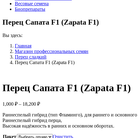
Весовые семена
Биопрепараты
Перец Сапата F1 (Zapata F1)
Вы здесь:
Главная
Магазин профессиональных семян
Перец сладкий
Перец Сапата F1 (Zapata F1)
Перец Сапата F1 (Zapata F1)
Диапазон
1,000
₽
–
18,200
₽
цен:
Раннеспелый гибрид (тип Фламинго), для раннего и основного
1,000 ₽
Раннеспелый гибрид перца,
–
Высокая надёжность в ранних и основном оборотах.
18,200 ₽
Пакет
Очистить