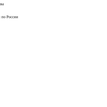
ва
й по России