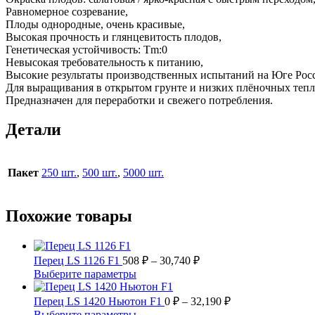
Равномерное созревание,
Плоды однородные, очень красивые,
Высокая прочность и глянцевитость плодов,
Генетическая устойчивость: Tm:0
Невысокая требовательность к питанию,
Высокие результаты производственных испытаний на Юге Рос
Для выращивания в открытом грунте и низких плёночных тепл
Предназначен для переработки и свежего потребления.
Детали
Пакет
250 шт.
,
500 шт.
,
5000 шт.
Похожие товары
Диапазон
Перец LS 1126 F1
508
₽
–
30,740
₽
цен:
Этот
Выберите параметры
508 ₽
товар
имеет
–
Диапазон
Перец LS 1420 Ньютон F1
0
₽
–
32,190
₽
несколько
цен:
30,740 ₽
Этот
Выберите параметры