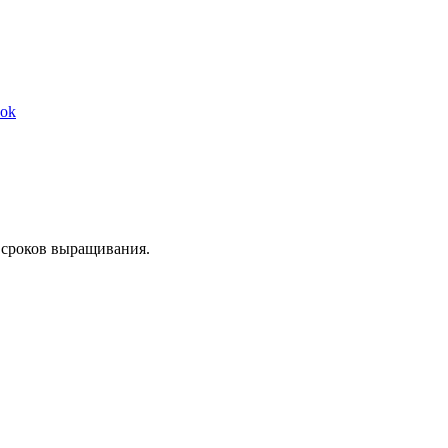
Share
ook
on
Facebook
 сроков выращивания.
,