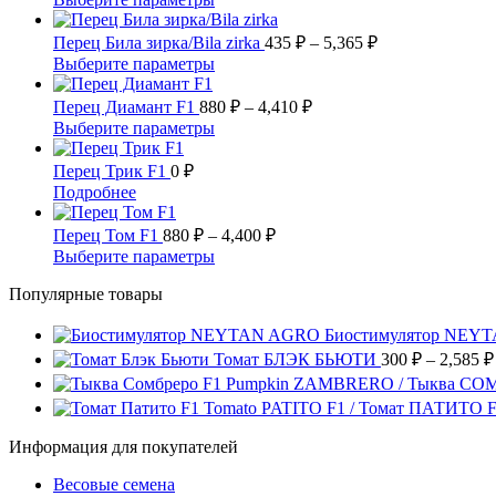
вариаций.
0 ₽
товар
Опции
имеет
–
Диапазон
Перец Била зирка/Bila zirka
435
₽
–
5,365
₽
можно
несколько
цен:
32,190 ₽
Этот
Выберите параметры
выбрать
вариаций.
435 ₽
товар
на
Опции
имеет
Диапазон
–
Перец Диамант F1
880
₽
–
4,410
₽
странице
можно
несколько
цен:
5,365 ₽
Этот
Выберите параметры
товара.
выбрать
вариаций.
880 ₽
товар
на
Опции
имеет
–
Перец Трик F1
0
₽
странице
можно
несколько
4,410 ₽
Этот
Подробнее
товара.
выбрать
вариаций.
товар
на
Опции
имеет
Диапазон
Перец Том F1
880
₽
–
4,400
₽
странице
можно
несколько
цен:
Этот
Выберите параметры
товара.
выбрать
вариаций.
880 ₽
товар
на
Опции
Популярные товары
имеет
–
странице
можно
несколько
4,400 ₽
товара.
выбрать
вариаций.
Биостимулятор NEY
на
Опции
Томат БЛЭК БЬЮТИ
300
₽
–
2,585
₽
странице
можно
Pumpkin ZAMBRERO / Тыква СО
товара.
выбрать
Tomato PATITO F1 / Томат ПАТИТО 
на
странице
Информация для покупателей
товара.
Весовые семена