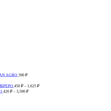
TAN AGRO
390
₽
Диапазон
цен:
Диапазон
МБРЕРО
450
₽
–
1,625
₽
300 ₽
цен:
Диапазон
F1
420
₽
–
3,590
₽
–
450 ₽
цен:
2,585 ₽
–
420 ₽
1,625 ₽
–
3,590 ₽