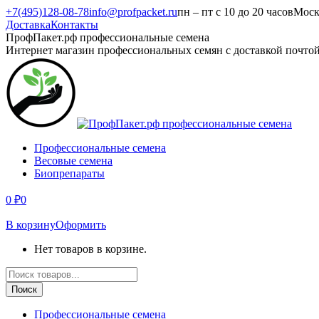
Перейти
+7(495)128-08-78
info@profpacket.ru
пн – пт с 10 до 20 часов
Моск
к
Доставка
Контакты
содержанию
Facebook
Одноклассники
Instagram
Вконтакте
Viber
Whatsapp
ПрофПакет.рф профессиональные семена
page
page
page
page
page
page
Интернет магазин профессиональных семян с доставкой почто
opens
opens
opens
opens
opens
opens
in
in
in
in
in
in
new
new
new
new
new
new
window
window
window
window
window
window
Профессиональные семена
Весовые семена
Биопрепараты
0
₽
0
В корзину
Оформить
Нет товаров в корзине.
Поиск
товаров
Поиск
Профессиональные семена