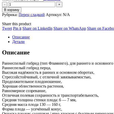
Перец
Сапата
В корзину
F1
Рубрика:
Перец сладкий
Артикул:
N/A
(Zapata
F1)
Share this product
quantity
Share
Share
Share
Share
Tweet
Pin it
Share on LinkedIn
Share on WhatsApp
Share on Faceb
on
on
on
on
Описание
Twitter
Pinterest
LinkedIn
WhatsApp
Детали
Описание
Раннеспелый гибрид (тип Фламинго), для раннего и основного
Раннеспелый гибрид перца,
Высокая надёжность в ранних и основном оборотах,
Стрессойстойчивый, с отличной завязываемостью,
Продолжительное плодоношение,
Хорошая облиственность растения,
Равномерное созревание,
Отличная полевая сохранность и транспортабельность,
Средняя толщина стенки плода: 6 — 7 мм,
Средняя масса плода 130 — 160 г,
Форма плода — усечённый конус,
Окраска плодов: салатовая / ярко-красная с быстрым переходом