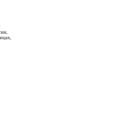
сии,
ицах,