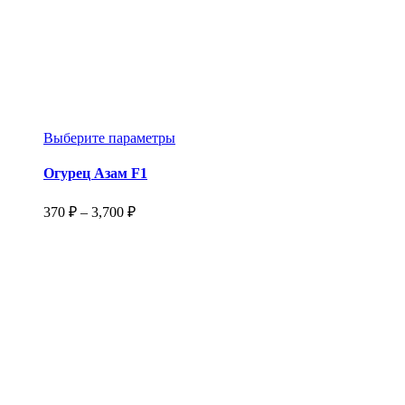
Этот
Выберите параметры
товар
имеет
Огурец Азам F1
несколько
вариаций.
Диапазон
370
₽
–
3,700
₽
Опции
цен:
можно
370 ₽
выбрать
–
на
3,700 ₽
странице
товара.