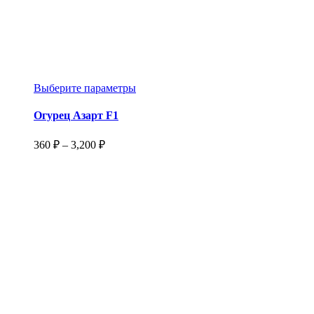
Этот
Выберите параметры
товар
имеет
Огурец Азарт F1
несколько
вариаций.
Диапазон
360
₽
–
3,200
₽
Опции
цен:
можно
360 ₽
выбрать
–
на
3,200 ₽
странице
товара.