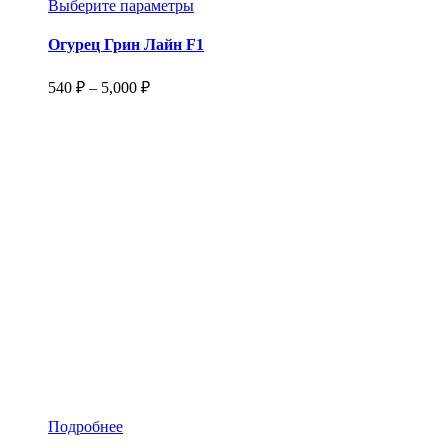
Этот
Выберите параметры
товар
имеет
Огурец Грин Лайн F1
несколько
вариаций.
Диапазон
540
₽
–
5,000
₽
Опции
цен:
можно
540 ₽
выбрать
–
на
5,000 ₽
странице
товара.
Подробнее