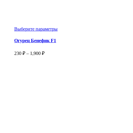
Этот
Выберите параметры
товар
имеет
Огурец Бенефик F1
несколько
вариаций.
Диапазон
230
₽
–
1,900
₽
Опции
цен:
можно
230 ₽
выбрать
–
на
1,900 ₽
странице
товара.