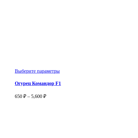
Этот
Выберите параметры
товар
имеет
Огурец Командор F1
несколько
вариаций.
Диапазон
650
₽
–
5,600
₽
Опции
цен:
можно
650 ₽
выбрать
–
на
5,600 ₽
странице
товара.