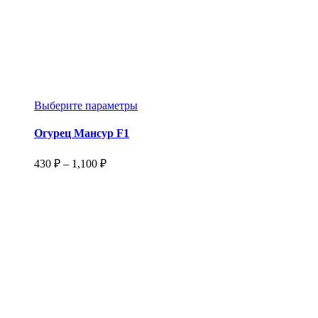
Этот
Выберите параметры
товар
имеет
Огурец Мансур F1
несколько
вариаций.
Диапазон
430
₽
–
1,100
₽
Опции
цен:
можно
430 ₽
выбрать
–
на
1,100 ₽
странице
товара.