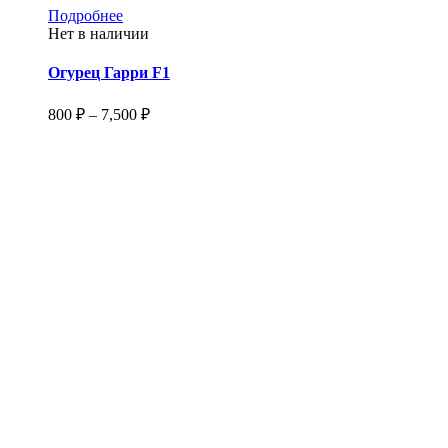
Этот
Подробнее
товар
Нет в наличии
имеет
несколько
Огурец Гарри F1
вариаций.
Опции
Диапазон
800
₽
–
7,500
₽
можно
цен:
выбрать
800 ₽
на
–
странице
7,500 ₽
товара.