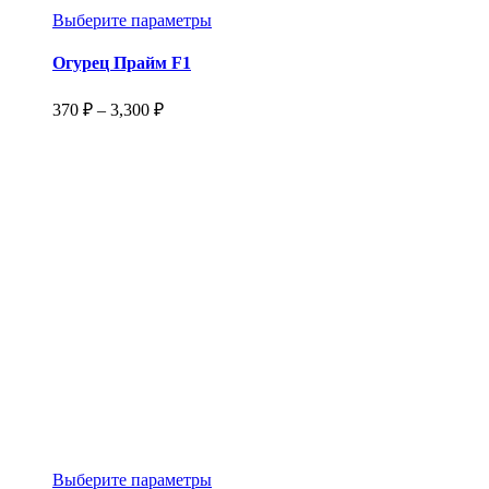
Этот
Выберите параметры
товар
имеет
Огурец Прайм F1
несколько
вариаций.
Диапазон
370
₽
–
3,300
₽
Опции
цен:
можно
370 ₽
выбрать
–
на
3,300 ₽
странице
товара.
Этот
Выберите параметры