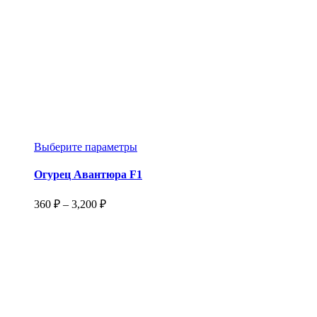
Этот
Выберите параметры
товар
имеет
Огурец Авантюра F1
несколько
вариаций.
Диапазон
360
₽
–
3,200
₽
Опции
цен:
можно
360 ₽
выбрать
–
на
3,200 ₽
странице
товара.