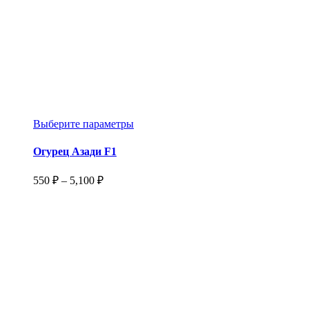
Этот
Выберите параметры
товар
имеет
Огурец Азади F1
несколько
вариаций.
Диапазон
550
₽
–
5,100
₽
Опции
цен:
можно
550 ₽
выбрать
–
на
5,100 ₽
странице
товара.