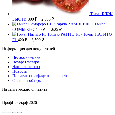
Томат БЛЭК
Диапазон
БЬЮТИ
300
₽
–
2,585
₽
цен:
Pumpkin ZAMBRERO / Тыква
300 ₽
Диапазон
СОМБРЕРО
450
₽
–
1,625
₽
–
цен:
Tomato PATITO F1 / Томат ПАТИТО
2,585 ₽
450 ₽
Диапазон
F1
420
₽
–
3,590
₽
цен:
–
Информация для покупателей
420 ₽
1,625 ₽
–
Весовые семена
3,590 ₽
Возврат товара
Наши контакты
Новости
Политика конфиденциальности
Статьи и обзоры
На сайте можно оплатить
ПрофПакет.рф 2026
Вверх