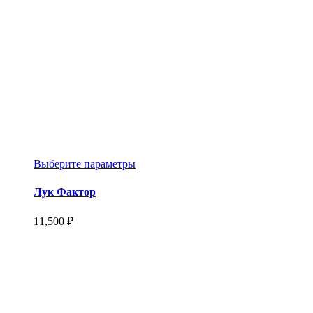
Этот
Выберите параметры
товар
имеет
Лук Фактор
несколько
вариаций.
11,500
₽
Опции
можно
выбрать
на
странице
товара.