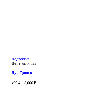
Этот
Подробнее
товар
Нет в наличии
имеет
несколько
Лук Гринго
вариаций.
Опции
Диапазон
400
₽
–
8,000
₽
можно
цен:
выбрать
400 ₽
на
–
странице
8,000 ₽
товара.