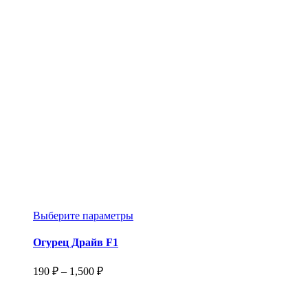
Этот
Выберите параметры
товар
имеет
Огурец Драйв F1
несколько
вариаций.
Диапазон
190
₽
–
1,500
₽
Опции
цен:
можно
190 ₽
выбрать