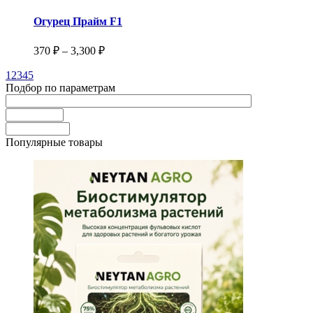
товар
имеет
Огурец Прайм F1
несколько
вариаций.
Диапазон
370
₽
–
3,300
₽
Опции
цен:
можно
1
2
3
4
5
370 ₽
выбрать
Подбор по параметрам
–
на
3,300 ₽
странице
товара.
Популярные товары