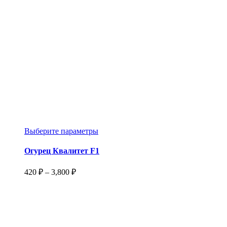
товара.
Этот
Выберите параметры
товар
имеет
Огурец Квалитет F1
несколько
вариаций.
Диапазон
420
₽
–
3,800
₽
Опции
цен:
можно
420 ₽
выбрать
–
на
3,800 ₽
странице
товара.