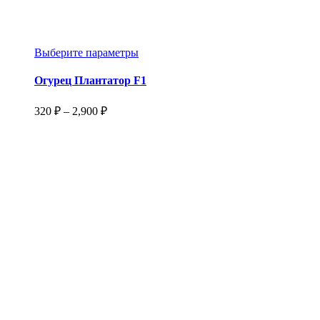
Этот
Выберите параметры
товар
имеет
Огурец Плантатор F1
несколько
вариаций.
Диапазон
320
₽
–
2,900
₽
Опции
цен:
можно
320 ₽
выбрать
–
на
2,900 ₽
странице
товара.