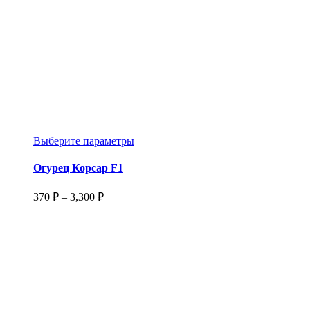
Этот
Выберите параметры
товар
имеет
Огурец Корсар F1
несколько
вариаций.
Диапазон
370
₽
–
3,300
₽
Опции
цен:
можно
370 ₽
выбрать
–
на
3,300 ₽
странице
товара.