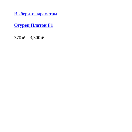
Этот
Выберите параметры
товар
имеет
Огурец Платон F1
несколько
вариаций.
Диапазон
370
₽
–
3,300
₽
Опции
цен:
можно
370 ₽
выбрать
–
на
3,300 ₽
странице
товара.