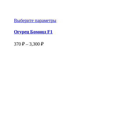
Этот
Выберите параметры
товар
имеет
Огурец Бомонд F1
несколько
вариаций.
Диапазон
370
₽
–
3,300
₽
Опции
цен:
можно
370 ₽
выбрать
–
на
3,300 ₽
странице
товара.