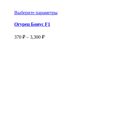
Этот
Выберите параметры
товар
имеет
Огурец Бонус F1
несколько
вариаций.
Диапазон
370
₽
–
3,300
₽
Опции
цен:
можно
370 ₽
выбрать
–
на
3,300 ₽
странице
товара.