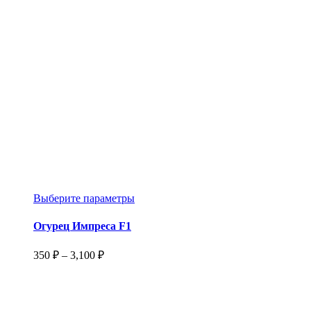
–
на
1,500 ₽
странице
товара.
Этот
Выберите параметры
товар
имеет
Огурец Импреса F1
несколько
вариаций.
Диапазон
350
₽
–
3,100
₽
Опции
цен:
можно
350 ₽
выбрать
–
на
3,100 ₽
странице