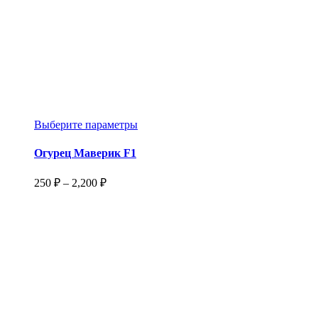
Этот
Выберите параметры
товар
имеет
Огурец Маверик F1
несколько
вариаций.
Диапазон
250
₽
–
2,200
₽
Опции
цен:
можно
250 ₽
выбрать
–
на
2,200 ₽
странице
товара.